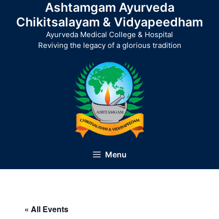
Ashtamgam Ayurveda
Skip
to
Chikitsalayam & Vidyapeedham
content
Ayurveda Medical College & Hospital
Reviving the legacy of a glorious tradition
Menu
« All Events