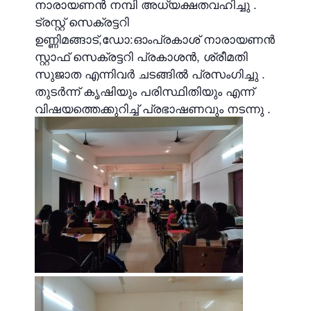
നാരായണൻ നമ്പി അധ്യക്ഷതവഹിച്ചു .
ട്രസ്റ്റ് സെക്രട്ടറി
ഉണ്ണിമങ്ങാട്,ഡോ:ഓംപ്രകാശ് നാരായണൻ
സ്റ്റാഫ്‌ സെക്രട്ടറി പ്രകാശൻ, ശ്രീമതി
സുജാത എന്നിവർ ചടങ്ങിൽ പ്രസംഗിച്ചു .
തുടർന്ന് കൃഷിയും പരിസ്ഥിതിയും എന്ന്
വിഷയത്തെക്കുറിച്ച് പ്രഭാഷണവും നടന്നു .