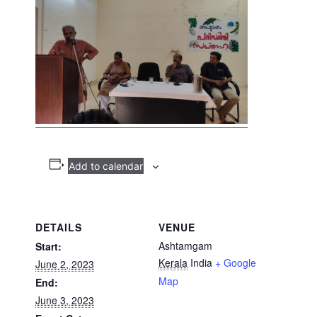
Add to calendar
DETAILS
VENUE
Ashtamgam
Start:
Kerala
India
+ Google
June 2, 2023
Map
End:
June 3, 2023