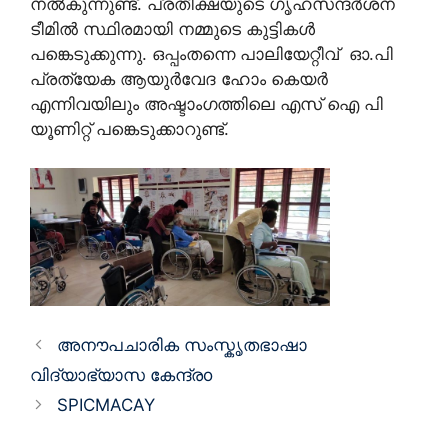
നൽകുന്നുണ്ട്. പ്രതീക്ഷയുടെ ഗൃഹസന്ദർശന
ടീമിൽ സ്ഥിരമായി നമ്മുടെ കുട്ടികൾ
പങ്കെടുക്കുന്നു. ഒപ്പംതന്നെ പാലിയേറ്റീവ് ഓ.പി
പ്രത്യേക ആയുർവേദ ഹോം കെയർ
എന്നിവയിലും അഷ്ടാംഗത്തിലെ എസ് ഐ പി
യൂണിറ്റ് പങ്കെടുക്കാറുണ്ട്.
Post
അനൗപചാരിക സംസ്കൃതഭാഷാ
navigation
വിദ്യാഭ്യാസ കേന്ദ്രo
SPICMACAY