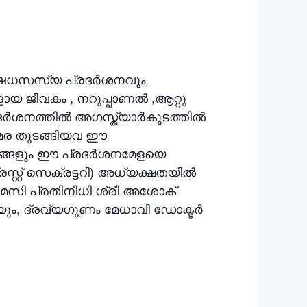
ഔഷധസസ്യ പ്രദർശനവും
 ജീവകം , നറുപ്പാണൽ ,ആറ്റു
്രദർശനത്തിൽ അഗസ്ത്യാർകൂടത്തിൽ
താമര തുടങ്ങിയവ ഈ
ുജനങ്ങളും ഈ പ്രദർശനമേളയെ
സ്റ്റ് സെക്രട്ടറി) അധ്യക്ഷതയിൽ
ാർമസി പ്രതിനിധി ശ്രീ അശോക്
ും, ദ്രവ്യഗുണം മേധാവി ഡോക്ടർ