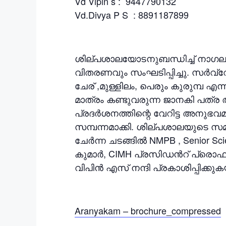
Vd Vipin s : 9447790132
Vd.Divya P S : 8891187899
ശില്പശാലയോടനുബന്ധിച്ച് നാ
വിതരണവും സംഘടിപ്പിച്ചു. സർ
ചേര് ,മുള്ളിലം, പെരും കുരുമ്
മാത്രം കണ്ടുവരുന്ന ജാനകി പത്ര
പ്രദർശനത്തിന്റെ വേറിട്ട അനുഭ
സമ്പന്നമാക്കി. ശില്പശാലയുടെ സമാ
ചേർന്ന ചടങ്ങിൽ NMPB , Senior 
കുമാർ, CIMH പ്രസിഡൻറ് പ്രൊഫ
വിപിൻ എസ് നന്ദി പ്രകാശിപ്പിക്കു
Aranyakam – brochure_compressed