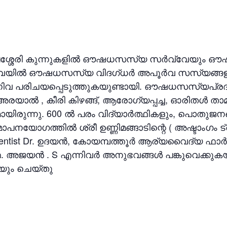
ഗലശ്ശേരി കുന്നുകളിൽ ഔഷധസസ്യ സർവ്വേയും 
വ്വേയിൽ ഔഷധസസ്യ വിദഗ്ധർ അപൂർവ സസ്യങ്ങളായ
പ എന്നിവ പരിചയപ്പെടുത്തുകയുണ്ടായി. ഔഷധസസ്യപ
 അരയാൽ , കീരി കിഴങ്ങ്, ആരോഗ്യപ്പച്ച, ഓരിതൾ 
വമായിരുന്നു. 600 ൽ പരം വിദ്യാർത്ഥികളും, പൊത
പനയോഗത്തിൽ ശ്രീ ഉണ്ണിമങ്ങാടിന്റെ ( അഷ്ടാംഗം ട്ര
Scientist Dr. ഉദയൻ, കോയമ്പത്തൂർ ആര്യവൈദ്യ ഫ
. അജയൻ . S എന്നിവർ അനുഭവങ്ങൾ പങ്കുവെക്കുകയ
കയും ചെയ്തു