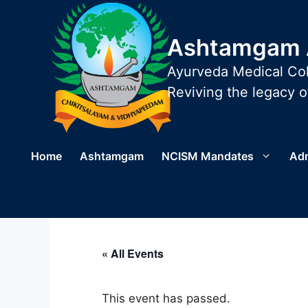
Skip
to
Ashtamgam A
content
Ayurveda Medical Col
Reviving the legacy of
Home
Ashtamgam
NCISM Mandates
Ad
« All Events
This event has passed.