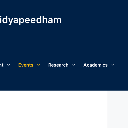
Vidyapeedham
nt
Events
Research
Academics