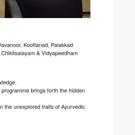
avanoor, Koottanad, Palakkad
a Chikitsalayam & Vidyapeedham
wledge.
e programme brings forth the hidden
 the unexplored traits of Ayurvedic