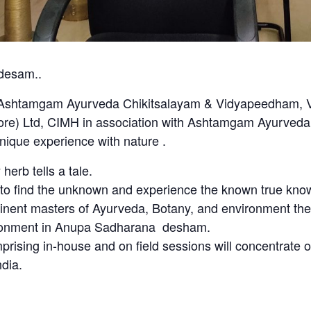
desam..
 Ashtamgam Ayurveda Chikitsalayam & Vidyapeedham, V
re) Ltd, CIMH in association with Ashtamgam Ayurved
unique experience with nature .
erb tells a tale.
 to find the unknown and experience the known true kno
minent masters of Ayurveda, Botany, and environment th
ironment in Anupa Sadharana desham.
ising in-house and on field sessions will concentrate on
ndia.